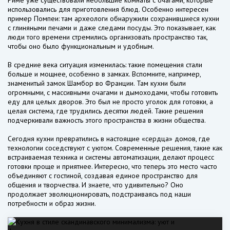
Риме уже существовали небольшие комнаты с очагами, которые
использовались для приготовления блюд. Особенно интересен
пример Помпеи: там археологи обнаружили сохранившиеся кухни
с глиняными печами и даже следами посуды. Это показывает, как
люди того времени стремились организовать пространство так,
чтобы оно было функциональным и удобным.
В средние века ситуация изменилась: такие помещения стали
больше и мощнее, особенно в замках. Вспомните, например,
знаменитый замок Шамбор во Франции. Там кухни были
огромными, с массивными очагами и дымоходами, чтобы готовить
еду для целых дворов. Это был не просто уголок для готовки, а
целая система, где трудились десятки людей. Такие решения
подчеркивали важность этого пространства в жизни общества.
Сегодня кухни превратились в настоящие «сердца» домов, где
технологии соседствуют с уютом. Современные решения, такие как
встраиваемая техника и системы автоматизации, делают процесс
готовки проще и приятнее. Интересно, что теперь это место часто
объединяют с гостиной, создавая единое пространство для
общения и творчества. И знаете, что удивительно? Оно
продолжает эволюционировать, подстраиваясь под наши
потребности и образ жизни.