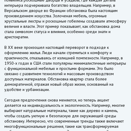
появились роскошные дворцы и усадьбы, где каждая деталь
интерьера подчеркивала богатство владельцев. Например, в
Версальском дворце во Франции обстановка была настоящим
произведением искусства. Золоченая мебель, огромные
хрустальные люстры и роскошные гобелены создавали атмосферу
величия и власти. Этот пример показывает, как обстановка дома
стала символом статуса и влияния, особенно среди знати и
аристократии.
В XX веке произошел настоящий переворот в подходе к
оформлению жилья. Люди начали стремиться к комфорту и
практичности, отказываясь от излишней помпезности. Например, в
1950-х годах в США стали популярны минималистичные интерьеры
с функциональной мебелью и простыми формами. Это было
связано с развитием технологий и массовым производством
доступных материалов. Обстановка квартир стала более
демократичной, отражая новый образ жизни, основанный на
удобстве и урбанизации.
Сегодня предпочтения снова меняются, но теперь акцент
делается на индивидуальность и экологичность. Например, многие
выбирают натуральные материалы, такие как дерево и камень,
чтобы создать уютную и безопасную для окружающей среды
обстановку. Интересно, что современные тренды также включают
многофункциональные решения, такие как трансформируемая