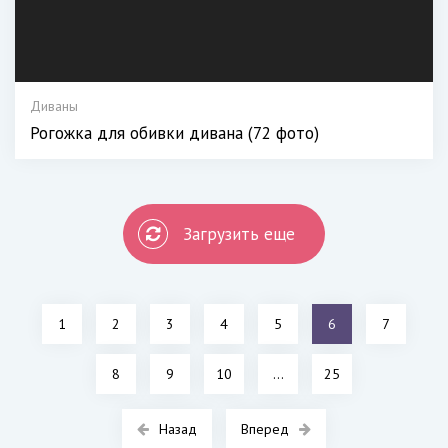
Диваны
Рогожка для обивки дивана (72 фото)
Загрузить еще
1
2
3
4
5
6
7
8
9
10
...
25
Назад
Вперед