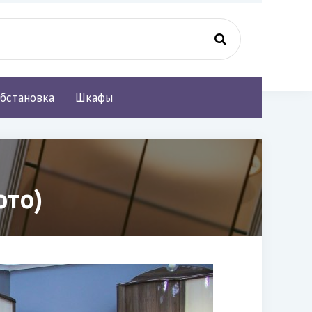
бстановка
Шкафы
ото)