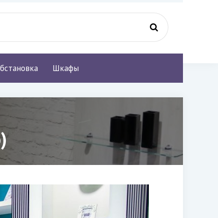
бстановка
Шкафы
)