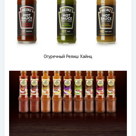
Огуречный Релиш Хайнц