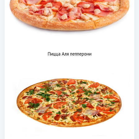
Пицца Аля пепперони