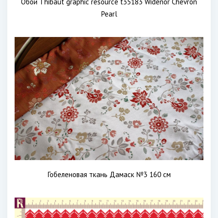
Обои Thibaut graphic resource t35183 Widenor Chevron
Pearl
Гобеленовая ткань Дамаск №3 160 см