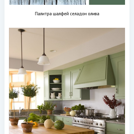
Палитра шалфей селадон олива