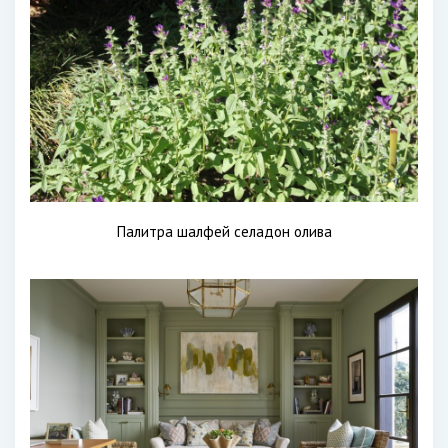
Палитра шалфей селадон олива