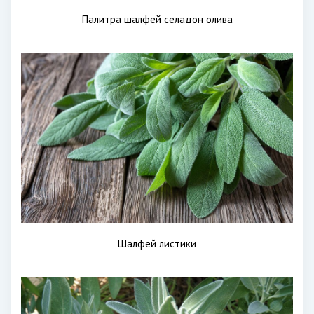
Палитра шалфей селадон олива
Шалфей листики