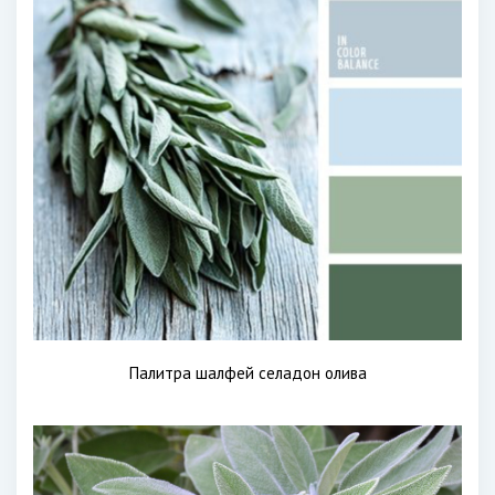
Палитра шалфей селадон олива