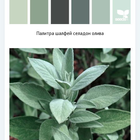
Палитра шалфей селадон олива