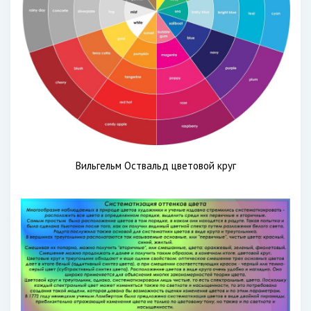
Вильгельм Оствальд цветовой круг