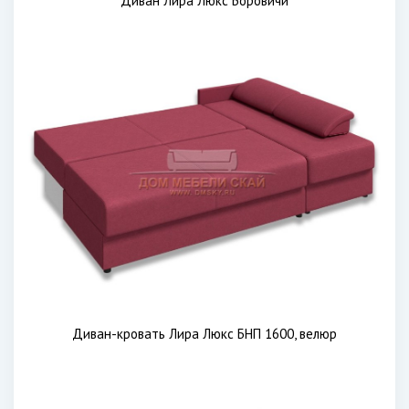
Диван Лира Люкс Боровичи
Диван-кровать Лира Люкс БНП 1600, велюр