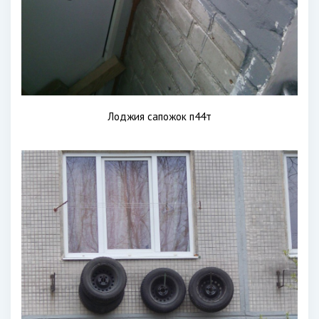
Лоджия сапожок п44т