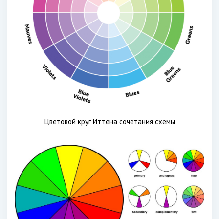
Цветовой круг Иттена сочетания схемы