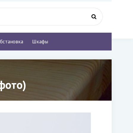
бстановка
Шкафы
фото)