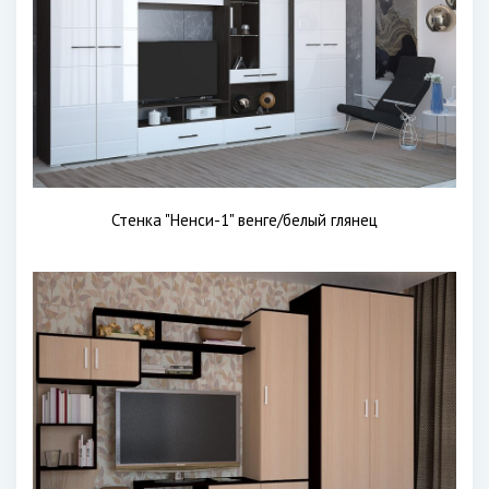
Стенка "Ненси-1" венге/белый глянец