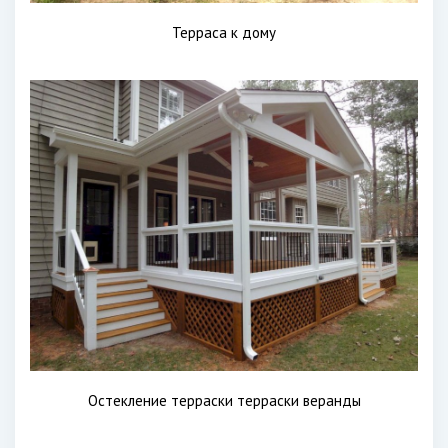
Терраса к дому
Остекление терраски терраски веранды