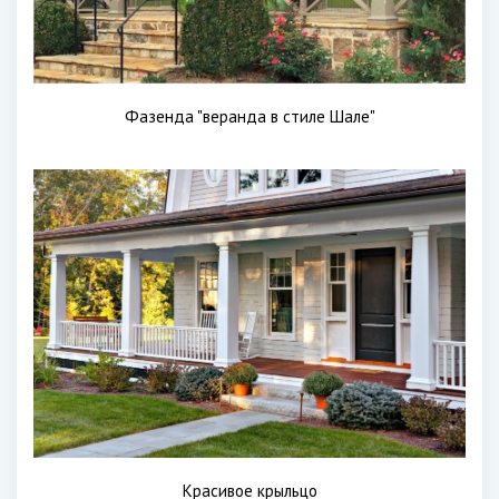
Фазенда "веранда в стиле Шале"
Красивое крыльцо