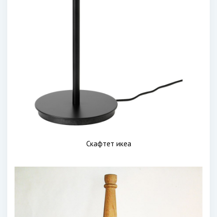
Скафтет икеа