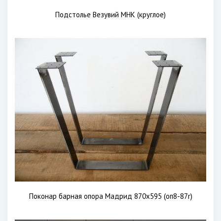
Подстолье Везувий МНК (круглое)
Поконар барная опора Мадрид 870х595 (оп8-87r)