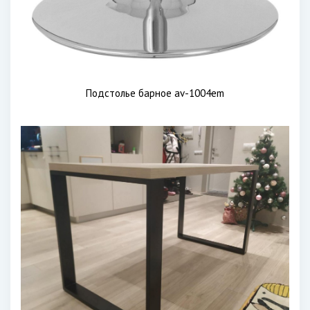
Подстолье барное av-1004em