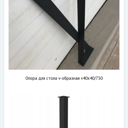
Опора для стола v-образная v40x40/730