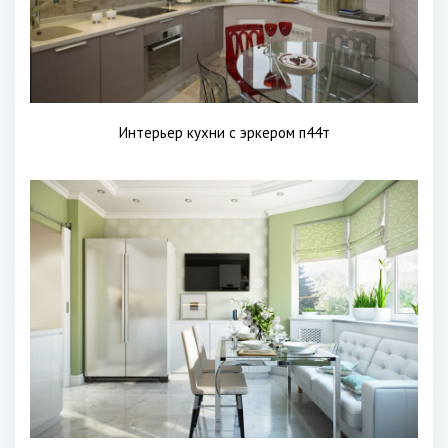
Интерьер кухни с эркером п44т