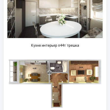
Кухня интерьер п44т трешка