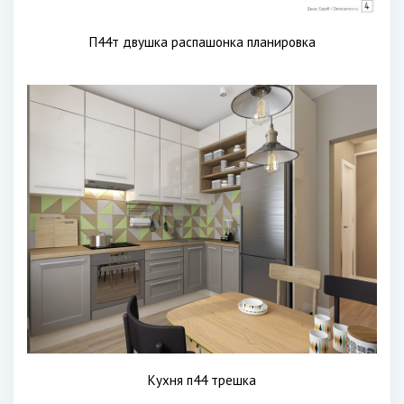
П44т двушка распашонка планировка
Кухня п44 трешка