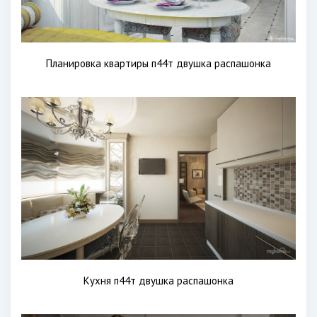
Планировка квартиры п44т двушка распашонка
Кухня п44т двушка распашонка