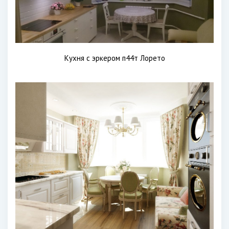
Кухня с эркером п44т Лорето