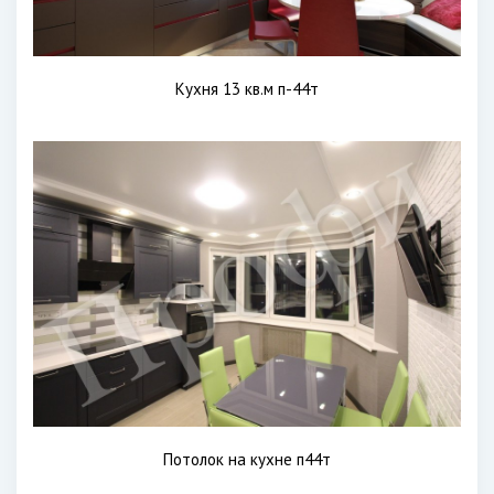
Кухня 13 кв.м п-44т
Потолок на кухне п44т