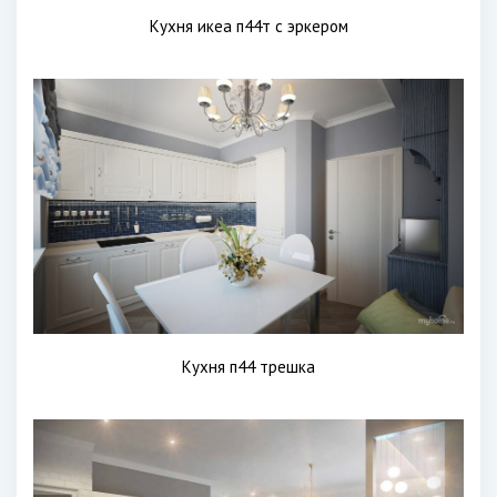
Кухня икеа п44т с эркером
Кухня п44 трешка