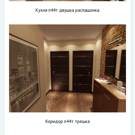
Кухня п44т двушка распашонка
Коридор п44т трешка