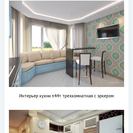
Интерьер кухни п44т трехкомнатная с эркером