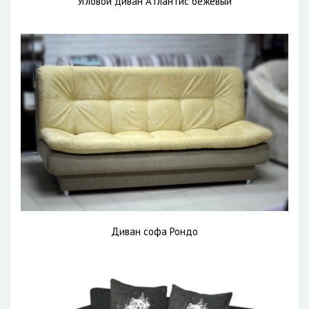
Угловой диван Атлантис бежевый
Диван софа Рондо