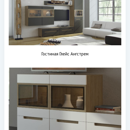
Гостиная Глейс Ангстрем