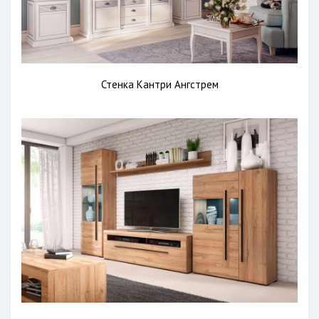
Стенка Кантри Ангстрем