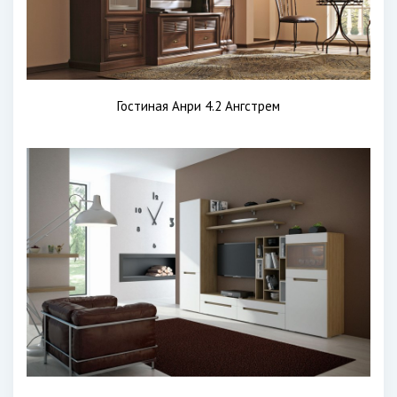
Гостиная Анри 4.2 Ангстрем