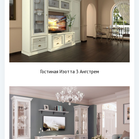
Гостиная Изотта 3 Ангстрем