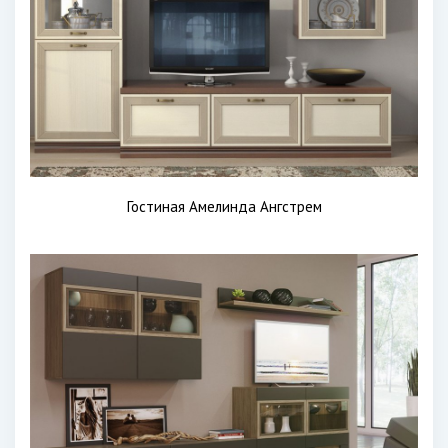
Гостиная Амелинда Ангстрем