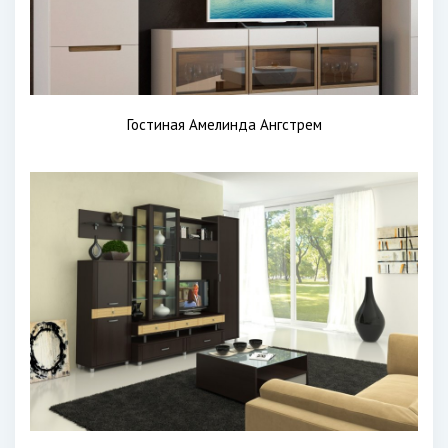
Гостиная Амелинда Ангстрем