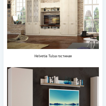
Helvetia Tulsa гостиная