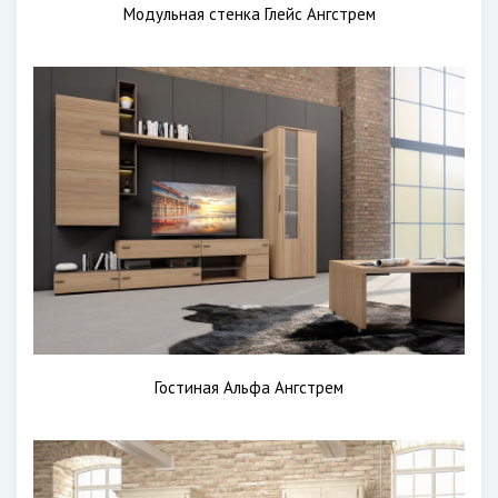
Модульная стенка Глейс Ангстрем
Гостиная Альфа Ангстрем