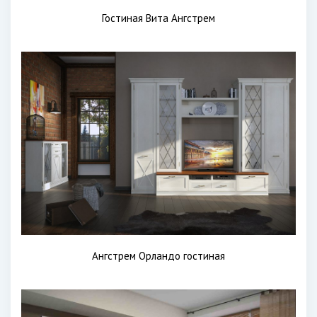
Гостиная Вита Ангстрем
Ангстрем Орландо гостиная