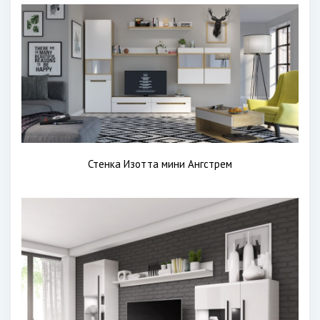
Стенка Изотта мини Ангстрем