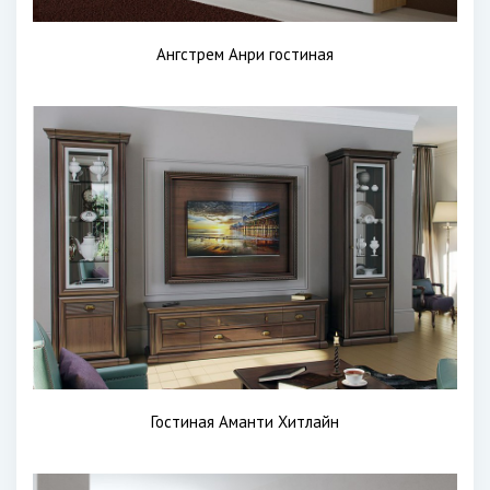
Ангстрем Анри гостиная
Гостиная Аманти Хитлайн