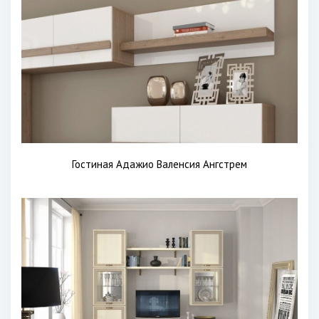
Гостиная Адажио Валенсия Ангстрем