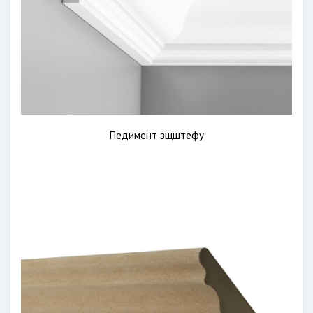
Педимент зщштефу