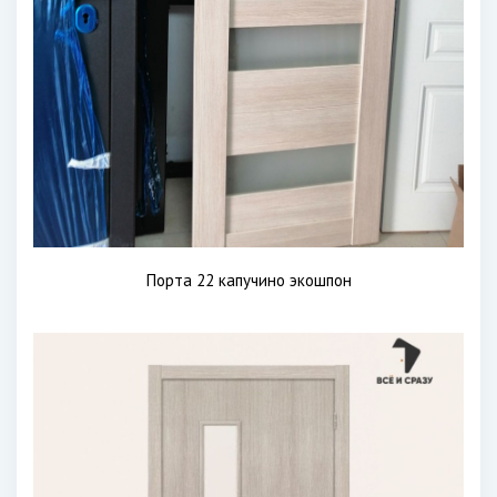
Порта 22 капучино экошпон