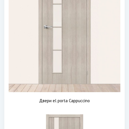
Двери el porta Cappuccino