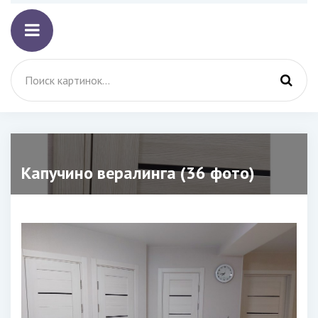
Капучино вералинга (36 фото)