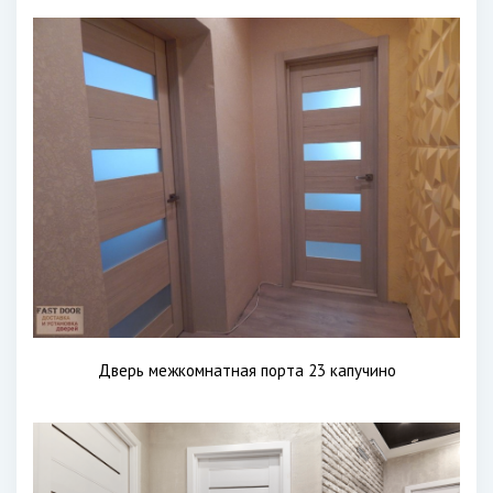
Дверь межкомнатная порта 23 капучино