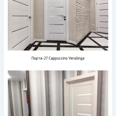
Порта-27 Cappuccino Veralinga