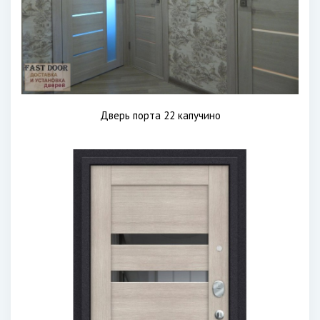
Дверь порта 22 капучино