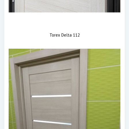
Torex Delta 112