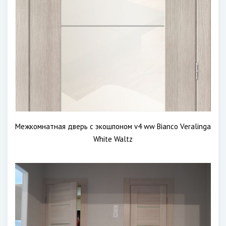
Межкомнатная дверь с экошпоном v4 ww Bianco Veralinga
White Waltz