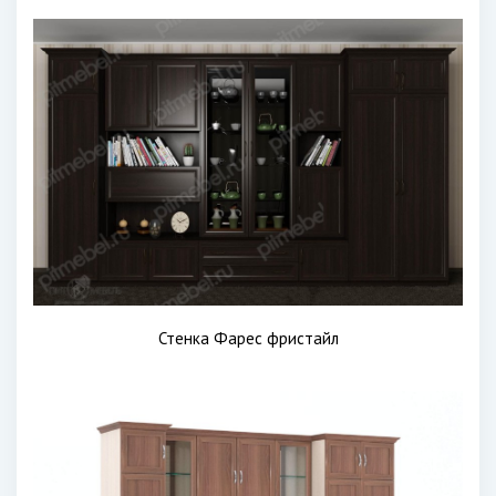
Стенка Фарес фристайл