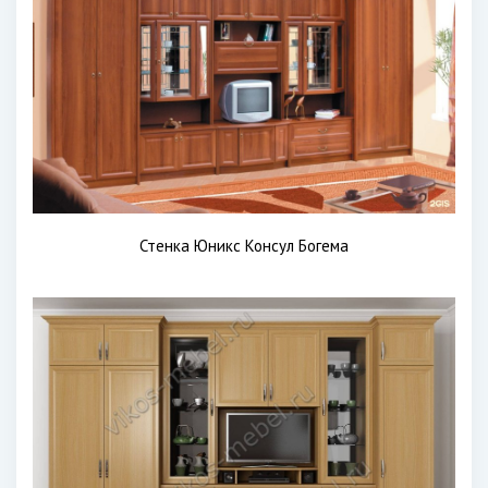
Стенка Юникс Консул Богема