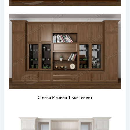
Стенка Марина 1 Континент