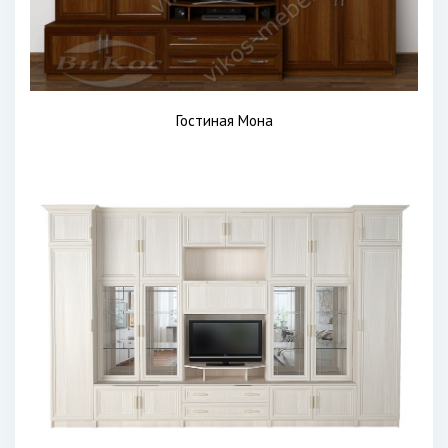
Гостиная Мона