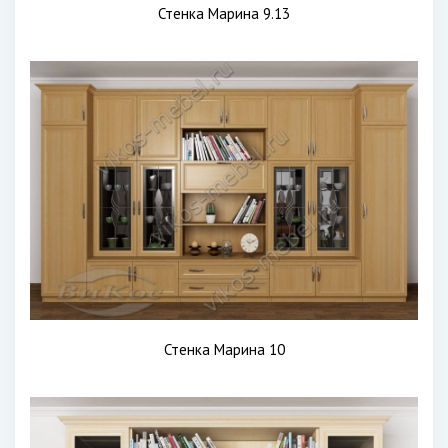
Стенка Марина 9.13
Стенка Марина 10