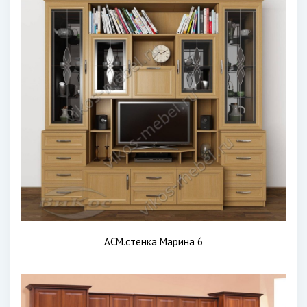
АСМ.стенка Марина 6