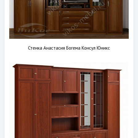
Стенка Анастасия Богема Консул Юникс