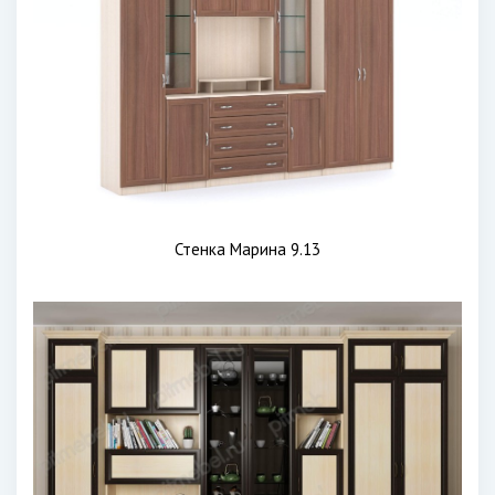
Стенка Марина 9.13