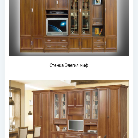
Стенка Элегия миф