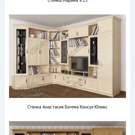
Стенка Марина 9.13
Стенка Анастасия Богема Консул Юникс