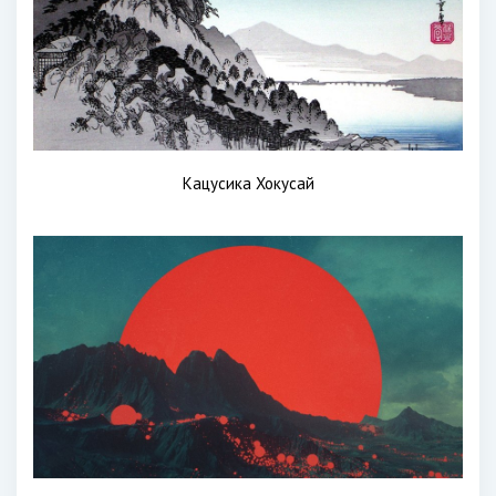
Кацусика Хокусай