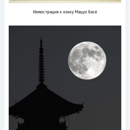
Иллюстрация к хокку Мацуо басё