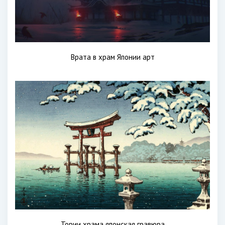
Врата в храм Японии арт
Тории храма японская гравюра