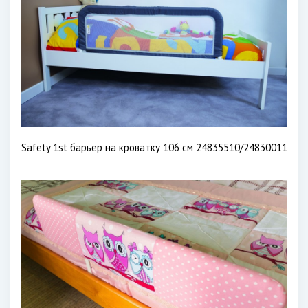
Safety 1st барьер на кроватку 106 см 24835510/24830011