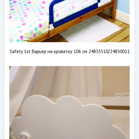
Safety 1st барьер на кроватку 106 см 24835510/24830011