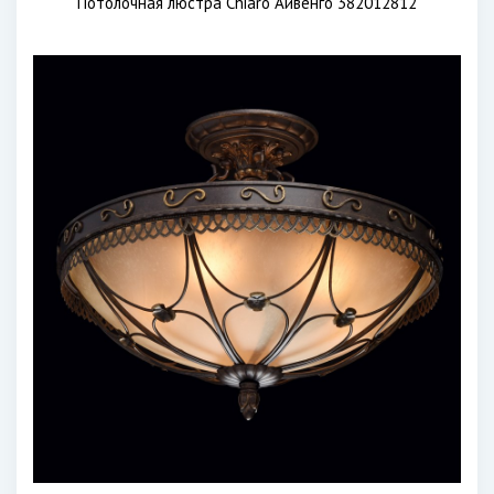
Потолочная люстра Chiaro Айвенго 382012812