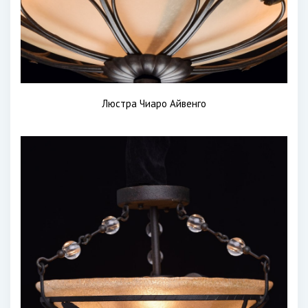
Люстра Чиаро Айвенго