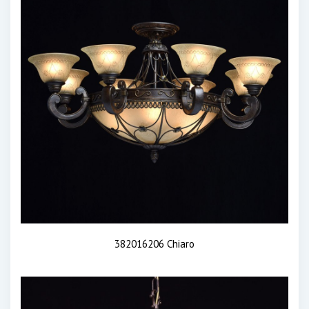
382016206 Chiaro