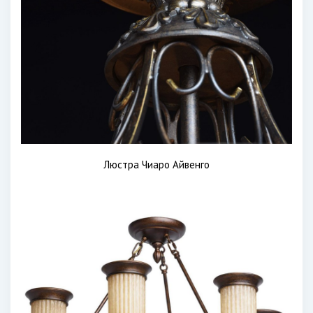
Люстра Чиаро Айвенго