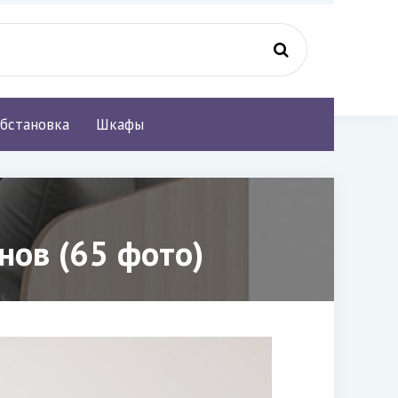
бстановка
Шкафы
нов (65 фото)