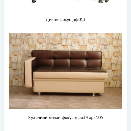
Диван фокус дф013
Кухонный диван фокус дфо34 арт105