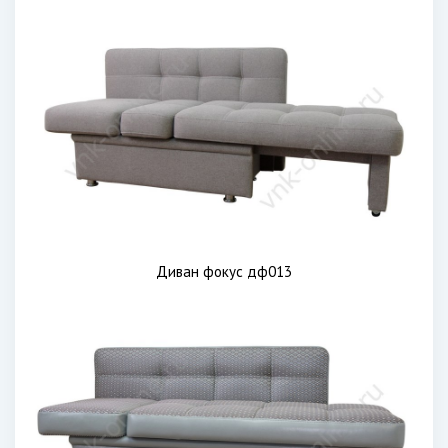
Диван фокус дф013