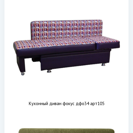
Кухонный диван фокус дфо34 арт105