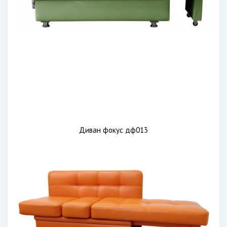
Диван фокус дф013