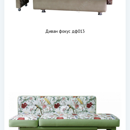
Диван фокус дф013