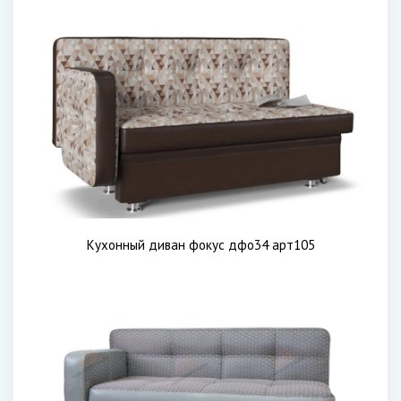
Кухонный диван фокус дфо34 арт105