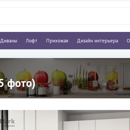
Диваны
Лофт
Прихожая
Дизайн интерьера
О
5 фото)