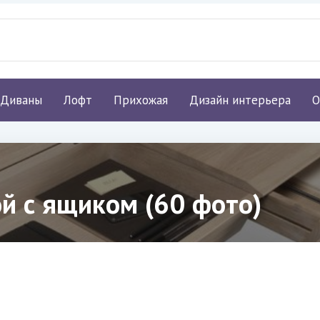
Диваны
Лофт
Прихожая
Дизайн интерьера
О
ой с ящиком (60 фото)