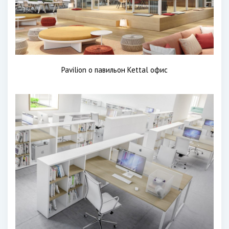
Pavilion о павильон Kettal офис