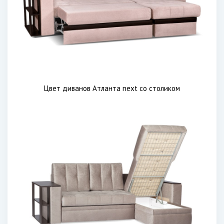
Цвет диванов Атланта next со столиком