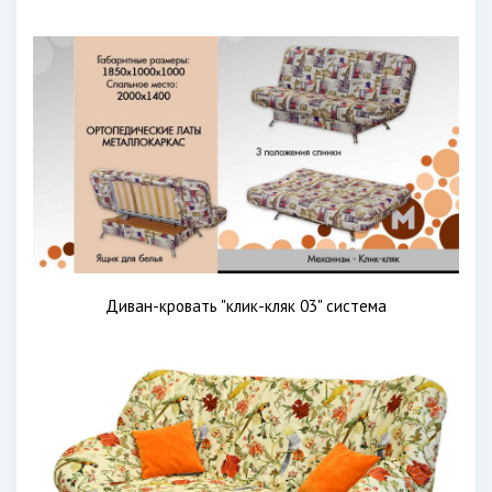
Диван-кровать "клик-кляк 03" система