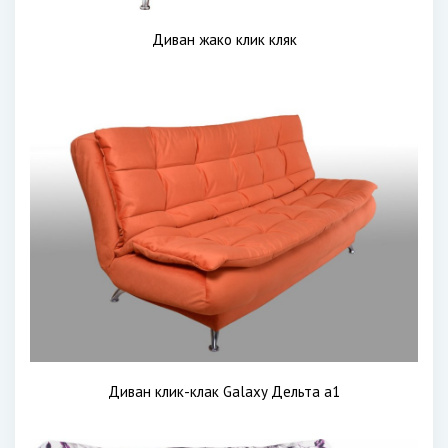
Диван жако клик кляк
Диван клик-клак Galaxy Дельта а1