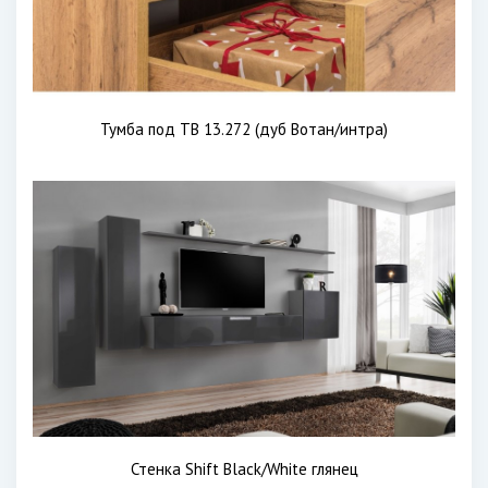
Тумба под ТВ 13.272 (дуб Вотан/интра)
Стенка Shift Black/White глянец