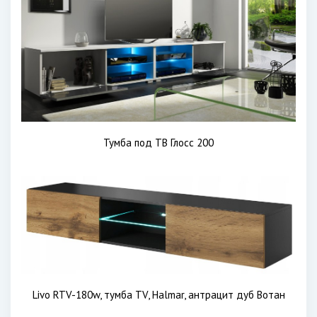
Тумба под ТВ Глосс 200
Livo RTV-180w, тумба TV, Halmar, антрацит дуб Вотан