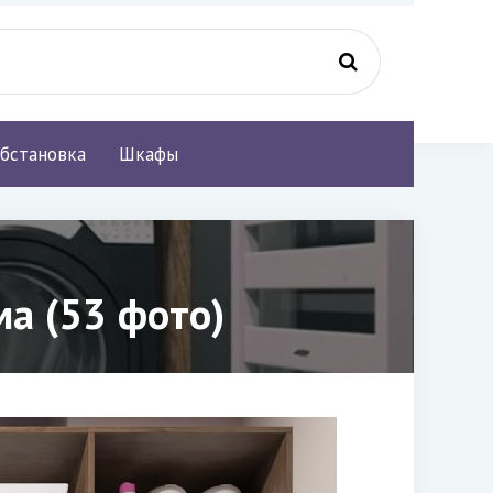
бстановка
Шкафы
ма (53 фото)