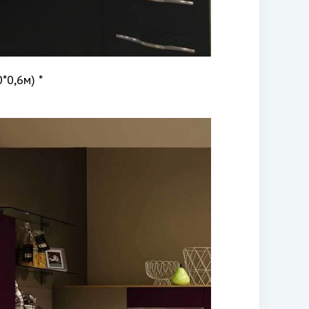
*0,6м) *