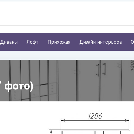
Диваны
Лофт
Прихожая
Дизайн интерьера
О
 фото)