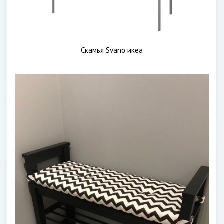
Скамья Svano икеа