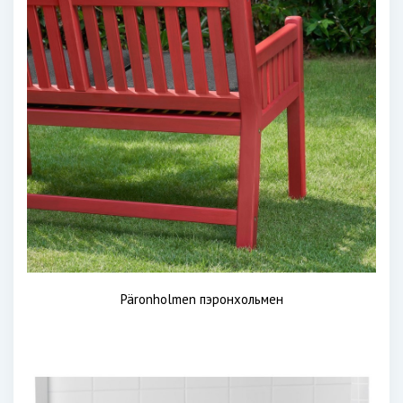
Päronholmen пэронхольмен