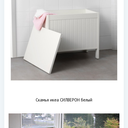
Скамья икеа СИЛВЕРОН белый