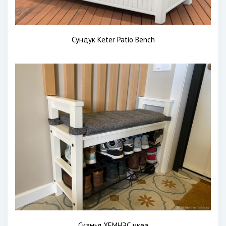
Сундук Keter Patio Bench
Скамья ХЕМНЭС икеа