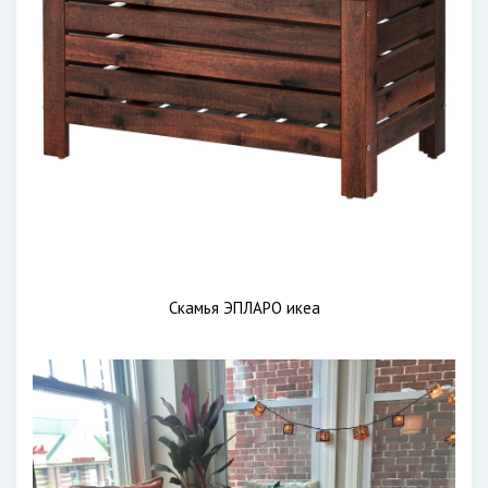
Скамья ЭПЛАРО икеа