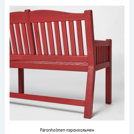
Päronholmen пэронхольмен