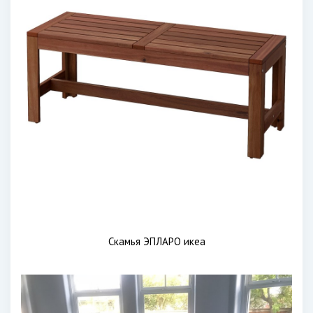
Скамья ЭПЛАРО икеа