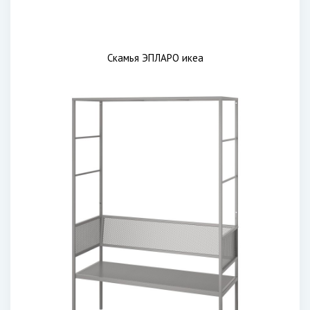
Скамья ЭПЛАРО икеа