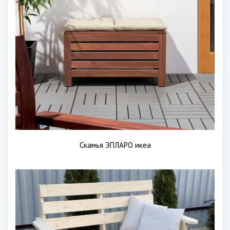
Скамья ЭПЛАРО икеа