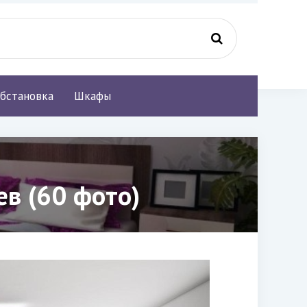
бстановка
Шкафы
ев (60 фото)