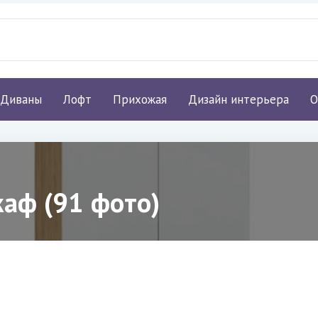
Диваны
Лофт
Прихожая
Дизайн интерьера
О
каф (91 фото)