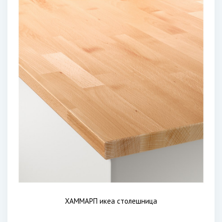
ХАММАРП икеа столешница