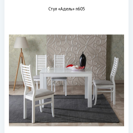
Стул «Адель» п605