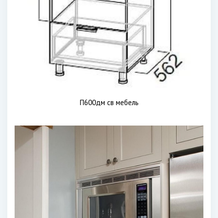
П600дм св мебель