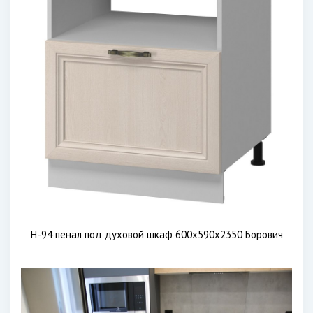
Н-94 пенал под духовой шкаф 600х590х2350 Борович