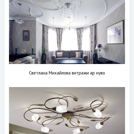
Светлана Михайлова витражи ар нуво