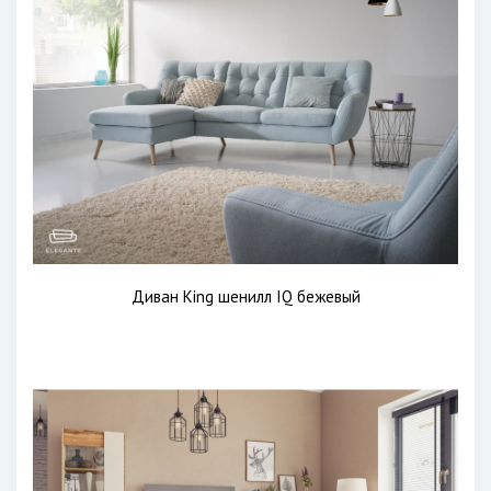
Диван King шенилл IQ бежевый