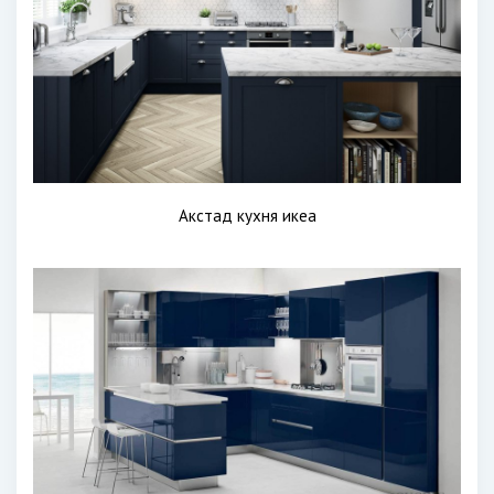
Акстад кухня икеа