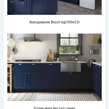
Холодильник Bosch kgn39lw32r
Кухня икеа Акстад синяя