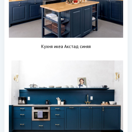
Кухня икеа Акстад синяя