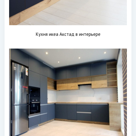
Кухня икеа Акстад в интерьере