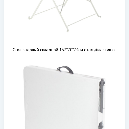
Стол садовый складной 137*70*74см сталь/пластик се