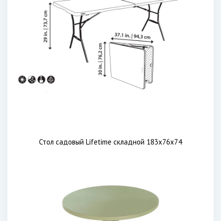
Стол садовый Lifetime складной 183х76х74