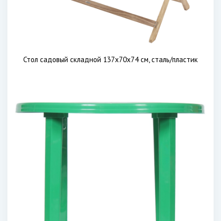
Стол садовый складной 137x70x74 см, сталь/пластик