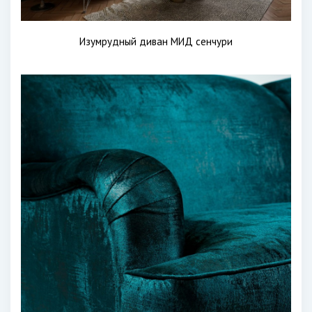
Изумрудный диван МИД сенчури