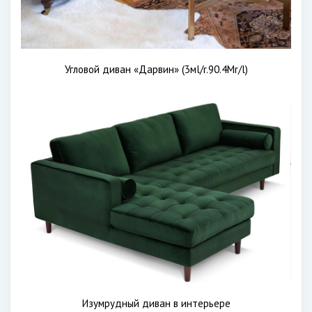
Угловой диван «Дарвин» (3мl/r.90.4Мr/l)
Изумрудный диван в интерьере